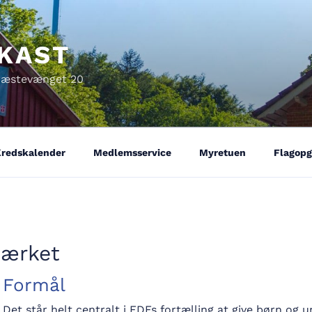
IKAST
ræstevænget 20
redskalender
Medlemsservice
Myretuen
Flagopg
ærket
Formål
Det står helt centralt i FDFs fortælling at give børn og u