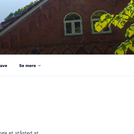
ave
Se mere
nge et ståsted at